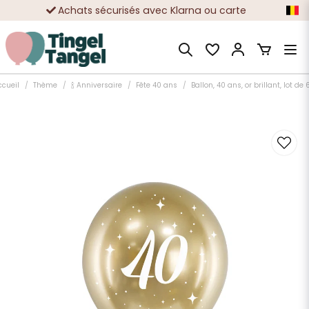
Achats sécurisés avec Klarna ou carte
Des dizaines de milliers de clients satisfaits
ccueil
Thème
🍾 Anniversaire
Fête 40 ans
Ballon, 40 ans, or brillant, lot de 