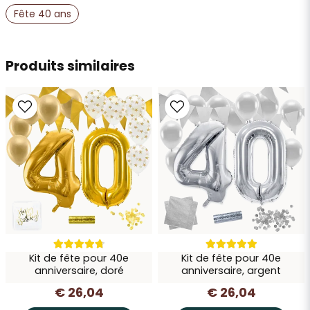
name
Nom
Fête 40 ans
email
Produits similaires
Adresse e-mail
Oui, vous pouvez publier ma question
Kit de fête pour 40e
Kit de fête pour 40e
Envoyer la question
anniversaire, doré
anniversaire, argent
€ 26,04
€ 26,04