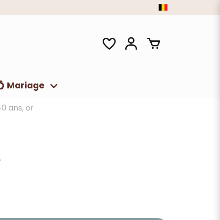
💍 Mariage
40 ans, or
r
E