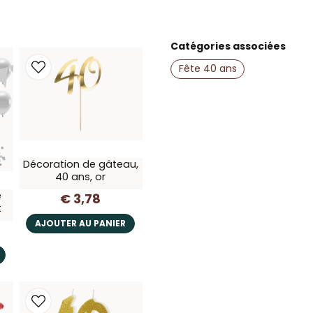
Catégories associées
name
Nom
Fête 40 ans
Oui, vous pouvez 
Décoration de gâteau,
40 ans, or
e
€ 3,78
t
AJOUTER AU PANIER