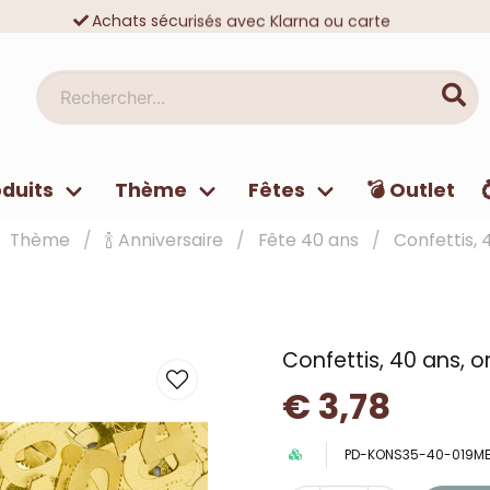
Achats sécurisés avec Klarna ou carte
Des dizaines de milliers de clients satisfaits
Rechercher...
duits
Thème
Fêtes
💣 Outlet
Thème
🍾 Anniversaire
Fête 40 ans
Confettis, 
Confettis, 40 ans, o
€ 3,78
PD-KONS35-40-019M