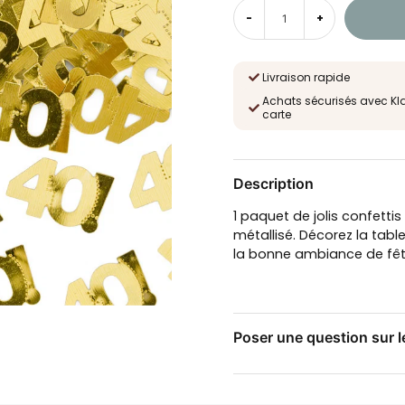
-
+
Livraison rapide
Achats sécurisés avec Kl
carte
Description
1 paquet de jolis confettis
métallisé. Décorez la tabl
la bonne ambiance de fêt
Poser une question sur l
question
Posez-nous une questio