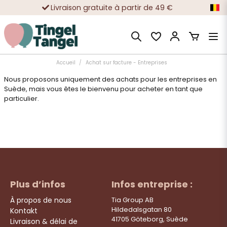
Livraison gratuite à partir de 49 €
Achats sécurisés avec Klarna ou carte
Des dizaines de milliers de clients satisfaits
Accueil
Achat sur facture - Entreprises
Nous proposons uniquement des achats pour les entreprises en
Suède, mais vous êtes le bienvenu pour acheter en tant que
particulier.
Plus d’infos
Infos entreprise :
À propos de nous
Tia Group AB
Hildedalsgatan 80
Kontakt
41705 Göteborg, Suède
Livraison & délai de