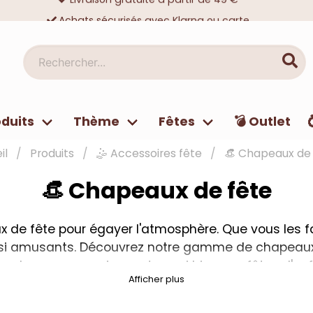
Achats sécurisés avec Klarna ou carte
Des dizaines de milliers de clients satisfaits
Rechercher...
duits
Thème
Fêtes
💣 Outlet
il
Produits
🤹 Accessoires fête
👒 Chapeaux de 
👒 Chapeaux de fête
x de fête pour égayer l'atmosphère. Que vous les
aussi amusants. Découvrez notre gamme de chapeaux 
Ces chapeaux conviennent aussi bien aux fêtes d'enf
Afficher plus