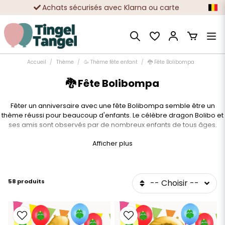
Achats sécurisés avec Klarna ou carte
Des dizaines de milliers de clients satisfaits
Accueil
Thème
🥳 Thème fête enfant
🐉 Fête Bolibompa
🐉 Fête Bolibompa
Fêter un anniversaire avec une fête Bolibompa semble être un
thème réussi pour beaucoup d'enfants. Le célèbre dragon Bolibo et
ses amis sont observés par de nombreux enfants de tous âges.
Nous proposons une large gamme d'accessoires et de décorations
Afficher plus
pour une fête Bolibompa. Découvrez nos kits de décorations prêts à
l'emploi ou composez votre propre kit de fête avec tous nos produits
en vrac. Nous pensons qu'une fête Bolibompa doit être colorée,
mais c'est bien sûr à vous de décider.
58 produits
-- Choisir --