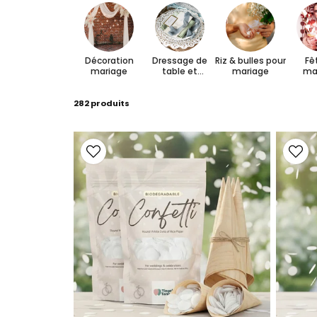
Décoration
Dressage de
Riz & bulles pour
Fê
mariage
table et
mariage
ma
accessoires
282 produits