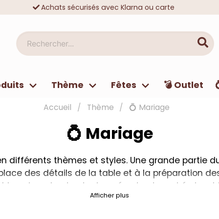
Achats sécurisés avec Klarna ou carte
Des dizaines de milliers de clients satisfaits
Rechercher...
duits
Thème
Fêtes
💣 Outlet
Accueil
Thème
💍 Mariage
💍 Mariage
n différents thèmes et styles. Une grande partie d
lace des détails de la table et à la préparation 
ble qui rendront votre journée et votre soirée inoub
Afficher plus
e pour vous assurer d'avoir accès à tout ce dont vou
ons de table, boîtes à alliances, livres d'or, décor