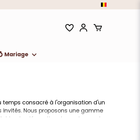
💍 Mariage
u temps consacré à l'organisation d'un
des invités. Nous proposons une gamme
liables. La décoration de mariage est
s avez besoin. Nous avons tout ce qu'il
ations, décorations de voiture, nappes et