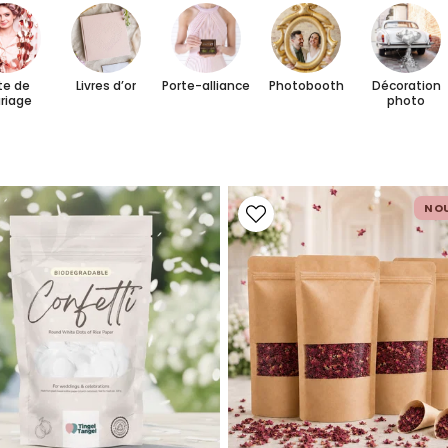
bien plus encore.
te de
Livres d’or
Porte-alliance
Photobooth
Décoration
riage
photo
NO