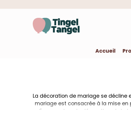
Accueil
Pro
La décoration de mariage se décline e
mariage est consacrée à la mise en p
d'accessoires de décoration et de ta
importante, alors soyez prêt à l'avanc
vous faut : ballons de mariage, décorati