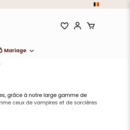
💍 Mariage
n
ses, grâce à notre large gamme de
me ceux de vampires et de sorcières
us souhaitiez simplement créer une
votre tenue aux bons accessoires : une
e qu'il vous faut pour faire sensation