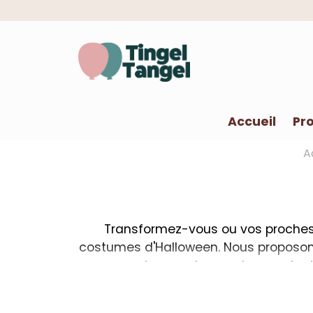
Accueil
Pro
A
Transformez-vous ou vos proches 
costumes d'Halloween. Nous proposo
aux costumes plus modernes et ori
ambiance inquiétante chez vous, nous 
cape, un chapeau ou peut-être une mai