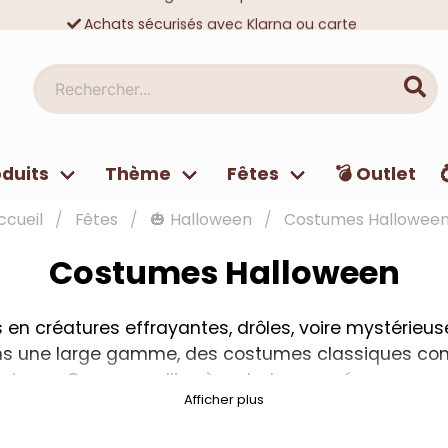
Achats sécurisés avec Klarna ou carte
Des dizaines de milliers de clients satisfaits
Rechercher...
duits
Thème
Fêtes
💣 Outlet
ccueil
Fêtes
🎃 Halloween
Costumes Hallowee
Costumes Halloween
en créatures effrayantes, drôles, voire mystérieu
ns une large gamme, des costumes classiques com
ginaux. Que vous alliez à un bal masqué ou que vo
Afficher plus
avons ce qu'il vous faut. N'oubliez pas d'assortir 
n ensanglantée ? Chez nous, vous trouverez tout c