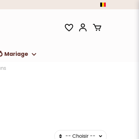
💍 Mariage
ans
-- Choisir --