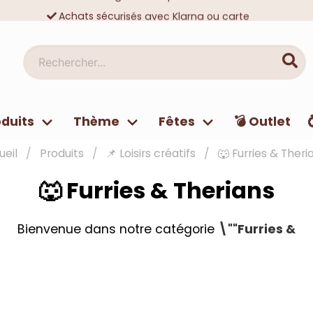
Achats sécurisés avec Klarna ou carte
Des dizaines de milliers de clients satisfaits
Rechercher...
duits
Thème
Fêtes
💣 Outlet
ueil
Produits
📌 Loisirs créatifs
🐺 Furries & Theri
🐺 Furries & Therians
Bienvenue dans notre catégorie
\""Furries &