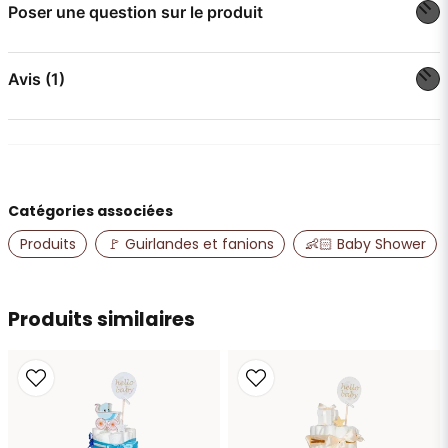
Poser une question sur le produit
question
Posez-nous une question sur ce produit
Avis (1)
Irna
il y a 2 ans
name
Nom
Catégories associées
Produits
🚩 Guirlandes et fanions
👶🏻 Baby Shower
email
Adresse e-mail
Produits similaires
Oui, vous pouvez publier ma question