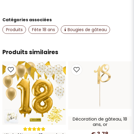
Catégories associées
name
Nom
Produits
Fête 18 ans
🕯️ Bougies de gâteau
email
Produits similaires
Adresse e-mail
Oui, vous pouvez publier ma question
Décoration de gâteau, 18
ans, or
€ 3,78