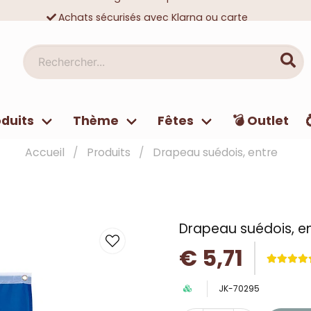
Achats sécurisés avec Klarna ou carte
Des dizaines de milliers de clients satisfaits
Rechercher...
duits
Thème
Fêtes
💣 Outlet
Accueil
Produits
Drapeau suédois, entre
Drapeau suédois, e
€ 5,71
JK-70295