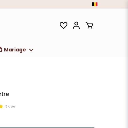
💍 Mariage
ntre
3 avis