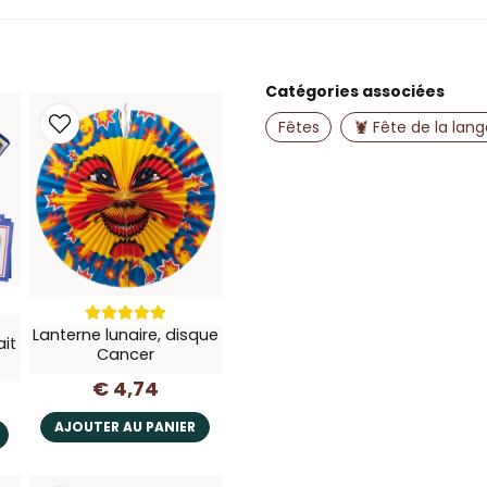
question
Posez-nous une questio
Catégories associées
name
Nom
Fêtes
🦞 Fête de la lan
Oui, vous pouvez 
Lanterne lunaire, disque
ait
Cancer
€ 4,74
AJOUTER AU PANIER