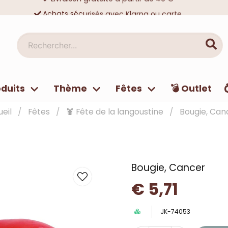
Achats sécurisés avec Klarna ou carte
Des dizaines de milliers de clients satisfaits
Rechercher...
duits
Thème
Fêtes
💣 Outlet
eil
Fêtes
🦞 Fête de la langoustine
Bougie, Can
Bougie, Cancer
€ 5,71
JK-74053