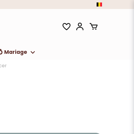
💍 Mariage
cer