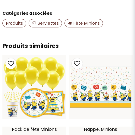
Catégories associées
name
Nom
Produits
🧻 Serviettes
👁️ Fête Minions
email
Produits similaires
Adresse e-mail
Oui, vous pouvez publier ma question
Pack de fête Minions
Nappe, Minions
Envoyer la question