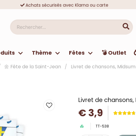
Achats sécurisés avec Klarna ou carte
Des dizaines de milliers de clients satisfaits
Rechercher...
duits
Thème
Fêtes
💣 Outlet
🌼 Fête de la Saint-Jean
Livret de chansons, Midsum
Livret de chansons
€ 3,9
TT-538