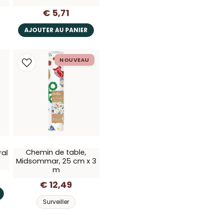
€ 5,71
Anonyme
il y a 2 ans
AJOUTER AU PANIER
Anonyme
il y a 2 ans
NOUVEAU
Snabb leverans. Är mycket
Chemin de table,
ral
Midsommar, 25 cm x 3
m
€ 12,49
Surveiller