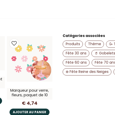
name
Nom
Catégories associées
Produits
Thème
🥳 
Oui, vous pouvez 
Fête 30 ans
🥤 Gobelets
Fête 60 ans
Fête 70 an
❄️ Fête Reine des Neiges
et
Marqueur pour verre,
fleurs, paquet de 10
€ 4,74
AJOUTER AU PANIER