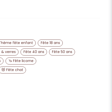
email
Adresse e-mail
Thème fête enfant
Fête 18 ans
publier ma question
 & verres
Fête 40 ans
Fête 50 ans
s
🦄 Fête licorne
😻 Fête chat
Envoyer la question