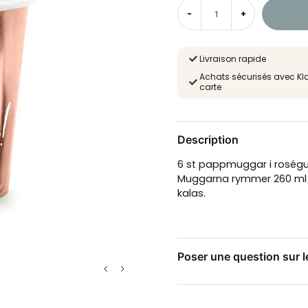
-
+
Livraison rapide
Achats sécurisés avec Kl
carte
Description
6 st pappmuggar i roségul
Muggarna rymmer 260 ml o
kalas.
Poser une question sur l
question
Posez-nous une questio