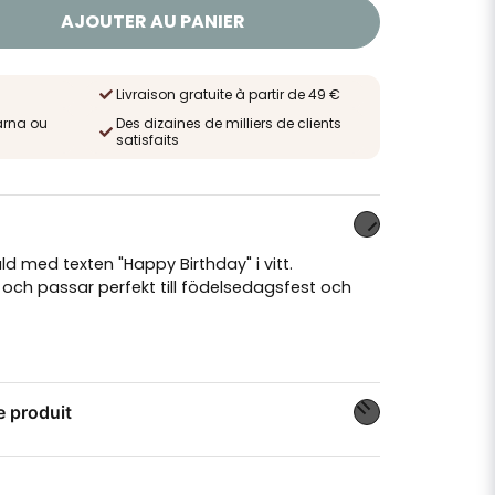
AJOUTER AU PANIER
Livraison gratuite à partir de 49 €
arna ou
Des dizaines de milliers de clients
satisfaits
d med texten "Happy Birthday" i vitt.
ch passar perfekt till födelsedagsfest och
e produit
n sur ce produit