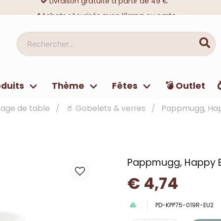
Achats sécurisés avec Klarna ou carte
Des dizaines de milliers de clients satisfaits
Rechercher...
duits
Thème
Fêtes
💣 Outlet
sage de table
🥤 Gobelets & verres
Pappmugg, Happ
Pappmugg, Happy Bi
€ 4,74
PD-KPP75-019R-EU2