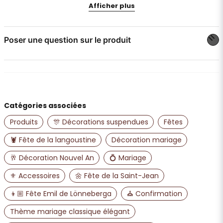
Afficher plus
non fournies)
Crochet inclus pour suspension facile
Poser une question sur le produit
Utilisation intérieure ou extérieure
question
Un choix déco simple mais ultra efficace pour créer une
Posez-nous une question sur ce produit
ambiance inoubliable.
Catégories associées
name
Nom
Produits
🎊 Décorations suspendues
Fêtes
🦞 Fête de la langoustine
Décoration mariage
email
🥂 Décoration Nouvel An
💍 Mariage
Adresse e-mail
⚜️ Accessoires
🌼 Fête de la Saint-Jean
👦🏼 Fête Emil de Lönneberga
⛪ Confirmation
Oui, vous pouvez publier ma question
Thème mariage classique élégant