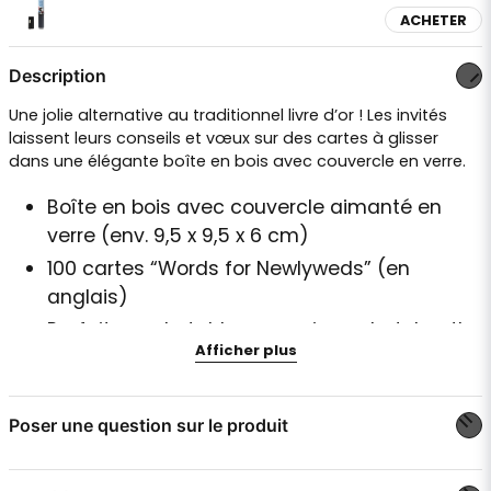
ACHETER
Description
Une jolie alternative au traditionnel livre d’or ! Les invités
laissent leurs conseils et vœux sur des cartes à glisser
dans une élégante boîte en bois avec couvercle en verre.
Boîte en bois avec couvercle aimanté en
verre (env. 9,5 x 9,5 x 6 cm)
100 cartes “Words for Newlyweds” (en
anglais)
Parfait pour la table souvenir ou photobooth
Afficher plus
Un souvenir inoubliable pour les mariés
Langue : anglais
Poser une question sur le produit
Un joli geste plein de cœur et d’émotion pour un mariage.
question