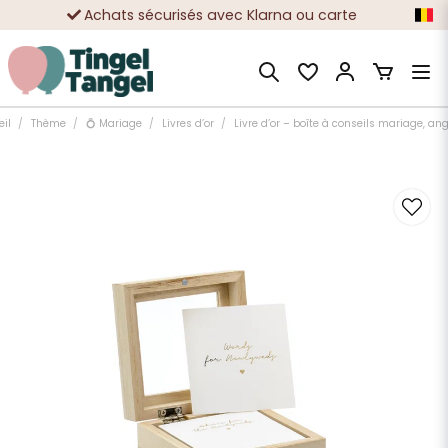
Achats sécurisés avec Klarna ou carte
Des dizaines de milliers de clients satisfaits
il
Thème
💍 Mariage
Livres d’or
Livre d’or – boîte à conseils mariage, ang