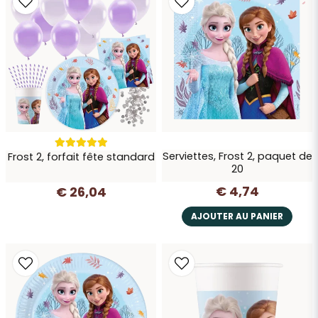
Veuillez noter que les ballons lettres ne peuvent pas être
gonflés à l'hélium, mais uniquement à l'air. Nous
recommandons l'utilisation d'une
pompe à ballon
, mais il
est également possible d'utiliser une paille.
Envoyer la question
Serviettes, Frost 2, paquet de
Frost 2, forfait fête standard
20
€ 4,74
€ 26,04
AJOUTER AU PANIER