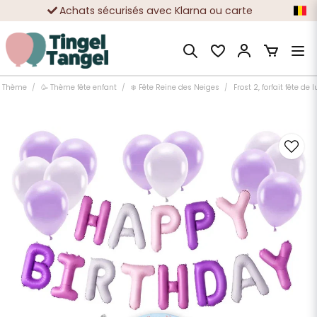
Achats sécurisés avec Klarna ou carte
Des dizaines de milliers de clients satisfaits
Thème
🥳 Thème fête enfant
❄️ Fête Reine des Neiges
Frost 2, forfait fête de 