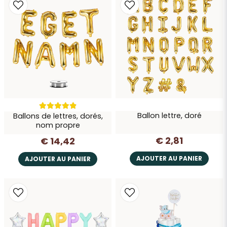
Envoyer la question
Ballon lettre, doré
Ballons de lettres, dorés,
nom propre
€ 2,81
€ 14,42
AJOUTER AU PANIER
AJOUTER AU PANIER