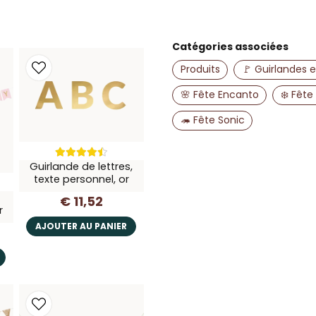
name
Catégories associées
Nom
Produits
🚩 Guirlandes e
🌸 Fête Encanto
❄️ Fête
Oui, vous pouvez 
🦔 Fête Sonic
Guirlande de lettres,
texte personnel, or
€ 11,52
r
AJOUTER AU PANIER