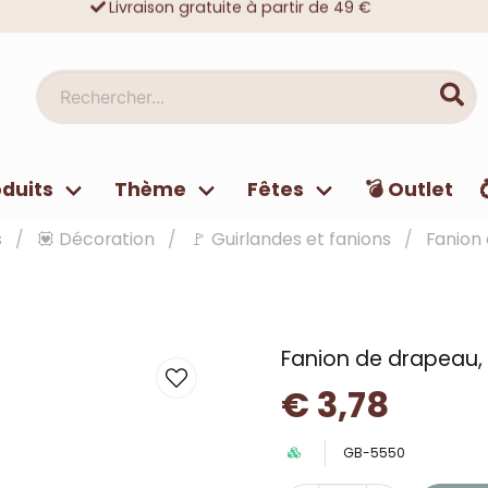
Achats sécurisés avec Klarna ou carte
Des dizaines de milliers de clients satisfaits
Rechercher...
duits
Thème
Fêtes
💣 Outlet
s
💟 Décoration
🚩 Guirlandes et fanions
Fanion 
Fanion de drapeau, 
€ 3,78
GB-5550