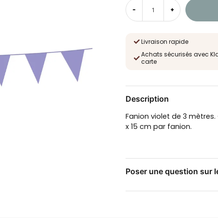
-
+
Livraison rapide
Achats sécurisés avec Kl
carte
Description
Fanion violet de 3 mètres.
x 15 cm par fanion.
Poser une question sur l
question
Posez-nous une questio