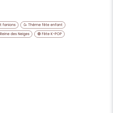
email
Adresse e-mail
t fanions
🥳 Thème fête enfant
 Reine des Neiges
🟣 Fête K-POP
publier ma question
Envoyer la question