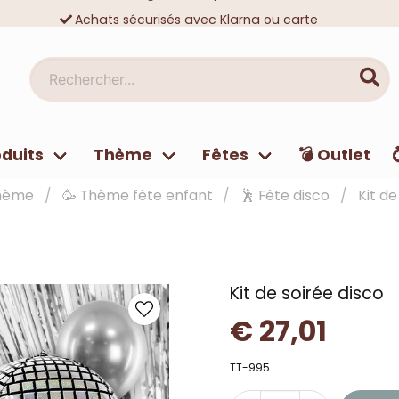
Achats sécurisés avec Klarna ou carte
Des dizaines de milliers de clients satisfaits
Rechercher...
duits
Thème
Fêtes
💣 Outlet
hème
🥳 Thème fête enfant
🕺 Fête disco
Kit de
Kit de soirée disco
€ 27,01
TT-995