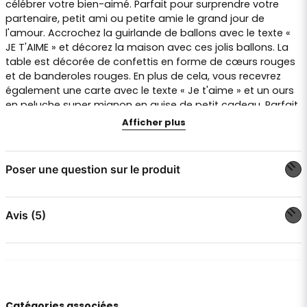
célébrer votre bien-aimé. Parfait pour surprendre votre
partenaire, petit ami ou petite amie le grand jour de
l'amour. Accrochez la guirlande de ballons avec le texte «
JE T'AIME » et décorez la maison avec ces jolis ballons. La
table est décorée de confettis en forme de cœurs rouges
et de banderoles rouges. En plus de cela, vous recevrez
également une carte avec le texte « Je t'aime » et un ours
en peluche super mignon en guise de petit cadeau. Parfait
pour le dîner de la Saint-Valentin. Les produits suivants
Afficher plus
sont inclus dans ce coffret amour pour la Saint-Valentin :
1 ballon en aluminium en forme de cœur
Poser une question sur le produit
rouge avec le texte « Je t'aime », env. 45 cm
de large.
question
Posez-nous une question sur ce produit
Avis (5)
10 ballons EKO rouges en latex résistant
1 ours en peluche avec un t-shirt rouge et le
texte "Love you", env. 15 cm de haut
Anonyme
il y a 5 mois
name
1 carte rouge avec le texte "Je t'aime", verso
Nom
brillant pour votre propre texte
Magnus
Catégories associées