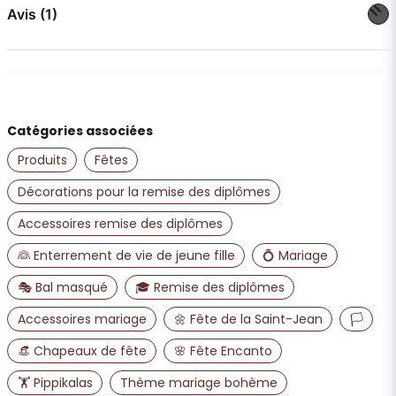
question
Posez-nous une question sur ce produit
Avis (1)
Lena
il y a 1 an
name
Nom
Väldigt fin.
Catégories associées
Produits
Fêtes
email
Adresse e-mail
Décorations pour la remise des diplômes
Accessoires remise des diplômes
Oui, vous pouvez publier ma question
👰 Enterrement de vie de jeune fille
💍 Mariage
🎭 Bal masqué
🎓 Remise des diplômes
Accessoires mariage
🌼 Fête de la Saint-Jean
🏳️
👒 Chapeaux de fête
🌸 Fête Encanto
🏋️ Pippikalas
Thème mariage bohème