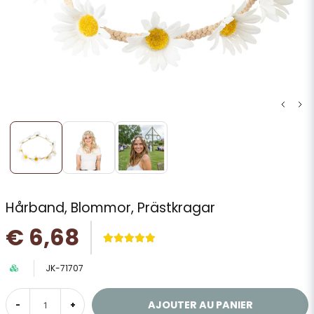
Hårband, Blommor, Prästkragar
€ 6,68
JK-71707
AJOUTER AU PANIER
-
+