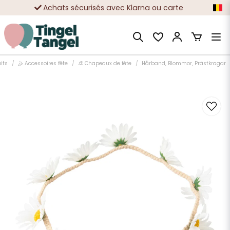
Achats sécurisés avec Klarna ou carte
Des dizaines de milliers de clients satisfaits
its
🤹 Accessoires fête
👒 Chapeaux de fête
Hårband, Blommor, Prästkragar