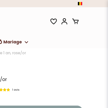
💍 Mariage
te 1 an, rose/or
e/or
1 avis