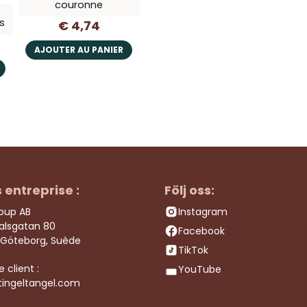
couronne
s
€ 4,74
AJOUTER AU PANIER
s entreprise :
Följ oss:
roup AB
Instagram
dalsgatan 80
Facebook
 Göteborg, Suède
TikTok
e client :
YouTube
tingeltangel.com