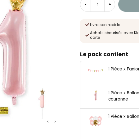
-
+
Livraison rapide
Achats sécurisés avec Kl
carte
Le pack contient
1 Pièce x Fani
1 Pièce x Ball
couronne
1 Pièce x Ball