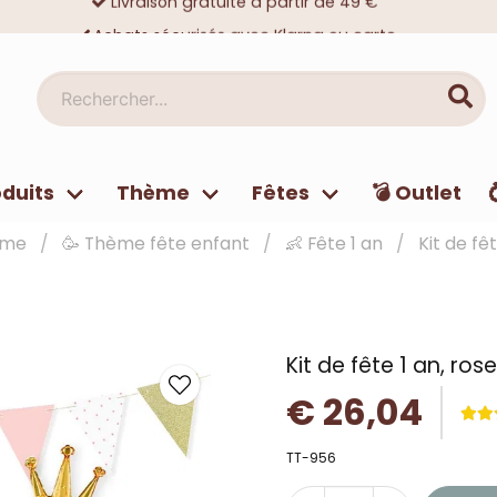
Achats sécurisés avec Klarna ou carte
Des dizaines de milliers de clients satisfaits
Rechercher...
duits
Thème
Fêtes
💣 Outlet
ème
🥳 Thème fête enfant
👶 Fête 1 an
Kit de fê
Kit de fête 1 an, ros
€ 26,04
TT-956